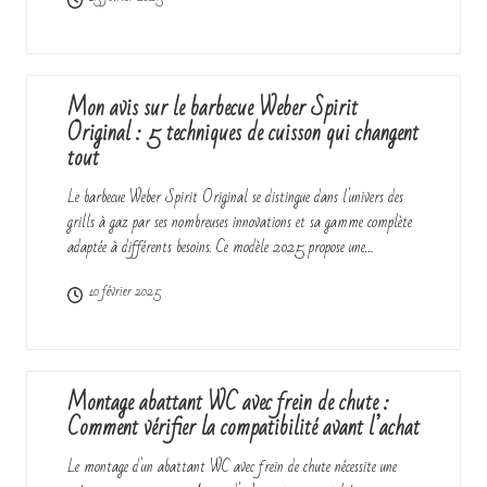
Mon avis sur le barbecue Weber Spirit
Original : 5 techniques de cuisson qui changent
tout
Le barbecue Weber Spirit Original se distingue dans l'univers des
grills à gaz par ses nombreuses innovations et sa gamme complète
adaptée à différents besoins. Ce modèle 2025 propose une…
10 février 2025
Montage abattant WC avec frein de chute :
Comment vérifier la compatibilité avant l’achat
Le montage d'un abattant WC avec frein de chute nécessite une