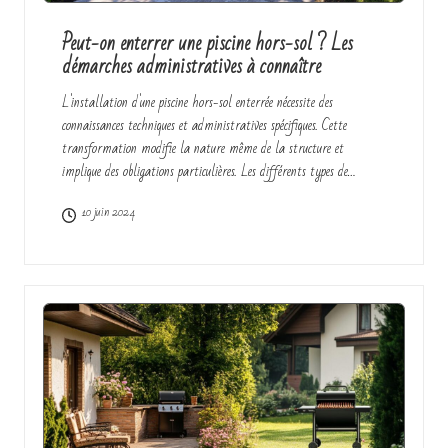
2
Peut-on enterrer une piscine hors-sol ? Les
démarches administratives à connaître
L'installation d'une piscine hors-sol enterrée nécessite des
connaissances techniques et administratives spécifiques. Cette
transformation modifie la nature même de la structure et
implique des obligations particulières. Les différents types de…
10 juin 2024